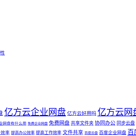
性
亿方云企业网盘
亿方云网
盘
亿方云好用吗
免费网盘
协同办公
共享文件夹
同步云盘
业网盘有什么用
免费企业网盘
百
文件共享
公效率
提高工作效率
百度企业网盘
提高办公效率
百度云盘