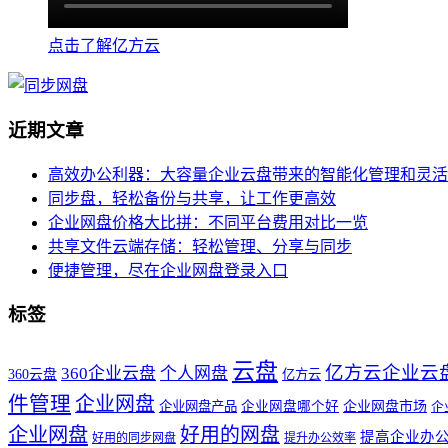
点击了解亿方云
近期文章
高效办公利器：大容量企业云盘带来的智能化管理和灵活
同步盘，轻松备份与共享，让工作更高效
企业网盘价格大比拼：不同平台费用对比一览
共享文件云端存储：轻松管理、分享与同步
便捷管理，尽在企业网盘登录入口
标签
云盘
亿方云企业云
360企业云盘
个人网盘
360云盘
亿方云
件管理
企业网盘
企业网盘产品
企业网盘哪个好
企业网盘市场
企
企业网盘
好用的网盘
提高企业办
好用的同步网盘
提升办公效率