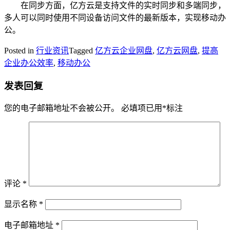
在同步方面，亿方云是支持文件的实时同步和多端同步，
多人可以同时使用不同设备访问文件的最新版本，实现移动办
公。
Posted in
行业资讯
Tagged
亿方云企业网盘
,
亿方云网盘
,
提高
企业办公效率
,
移动办公
发表回复
您的电子邮箱地址不会被公开。
必填项已用
*
标注
评论
*
显示名称
*
电子邮箱地址
*