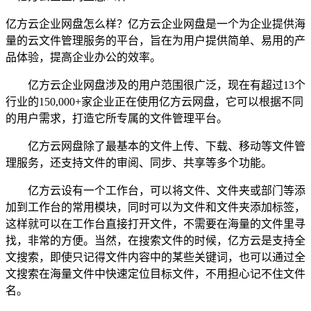
亿方云企业网盘怎么样？亿方云企业网盘是一个为企业提供海
量的云文件管理服务的平台，旨在为用户提供简单、易用的产
品体验，提高企业办公的效率。
亿方云企业网盘涉及的用户范围很广泛，现在有超过13个
行业的150,000+家企业正在使用亿方云网盘，它可以根据不同
的用户需求，打造它所专属的文件管理平台。
亿方云网盘除了最基本的文件上传、下载、移动等文件管
理服务，还支持文件的审阅、同步、共享等多个功能。
亿方云设有一个工作台，可以将文件、文件夹或部门等添
加到工作台的常用模块，同时可以为文件和文件夹添加标签，
这样就可以在工作台直接打开文件，不需要在海量的文件里寻
找，非常的方便。当然，在搜索文件的时候，亿方云是支持全
文搜索，即使只记得文件内容中的某些关键词，也可以通过全
文搜索在海量文件中快速定位目标文件，不用担心记不住文件
名。