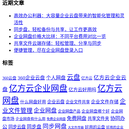
近期文章
高效办公利器：大容量企业云盘带来的智能化管理和灵
活性
同步盘，轻松备份与共享，让工作更高效
企业网盘价格大比拼：不同平台费用对比一览
共享文件云端存储：轻松管理、分享与同步
便捷管理，尽在企业网盘登录入口
标签
云盘
亿方云企业云
360企业云盘
个人网盘
360云盘
亿方云
亿方云企业网盘
亿方云
盘
亿方云好用吗
网盘
企
企业云盘
企业文件存储
什么网盘好用
企业文件共享
业文件管理
企业网盘
企业网盘产品
企业网盘哪个好
企业网
免费网盘
协同办
共享文件夹
盘市场
企业网盘有什么用
免费企业网盘
同步网盘
公
同步盘
同步云盘
好用的云盘
好用的企业
大文件传输