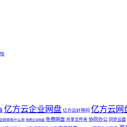
性
亿方云企业网盘
亿方云网
盘
亿方云好用吗
免费网盘
协同办公
共享文件夹
同步云盘
业网盘有什么用
免费企业网盘