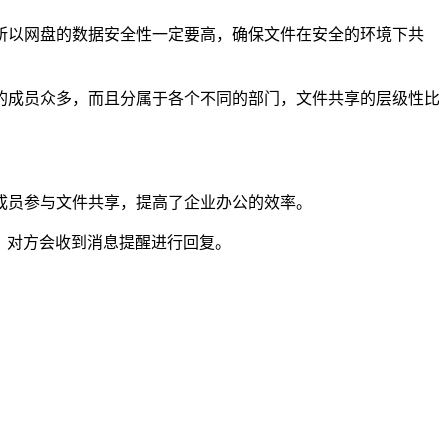
所以网盘的数据安全性一定要高，确保文件在安全的环境下共
成员众多，而且分属于各个不同的部门，文件共享的层级性比
部成员参与文件共享，提高了企业办公的效率。
，对方会收到消息提醒进行回复。