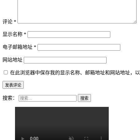
评论
*
显示名称
*
电子邮箱地址
*
网站地址
在此浏览器中保存我的显示名称、邮箱地址和网站地址，以
搜索：