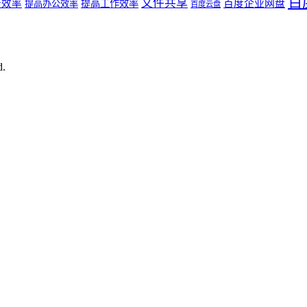
百
文件共享
公效率
提高工作效率
百度企业网盘
提高办公效率
百度云盘
d.