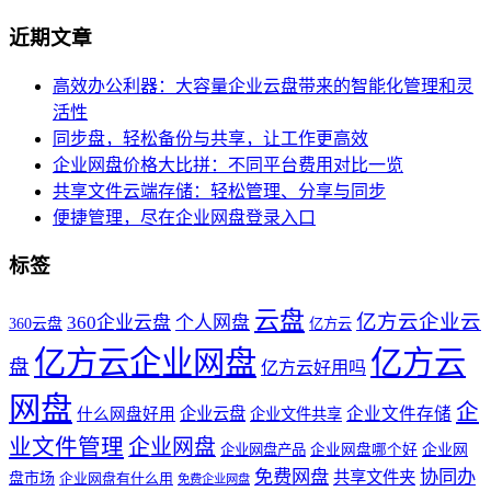
近期文章
高效办公利器：大容量企业云盘带来的智能化管理和灵
活性
同步盘，轻松备份与共享，让工作更高效
企业网盘价格大比拼：不同平台费用对比一览
共享文件云端存储：轻松管理、分享与同步
便捷管理，尽在企业网盘登录入口
标签
云盘
亿方云企业云
360企业云盘
个人网盘
360云盘
亿方云
亿方云企业网盘
亿方云
盘
亿方云好用吗
网盘
企
企业云盘
企业文件存储
什么网盘好用
企业文件共享
业文件管理
企业网盘
企业网盘产品
企业网盘哪个好
企业网
免费网盘
协同办
共享文件夹
盘市场
企业网盘有什么用
免费企业网盘