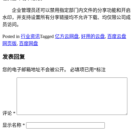
企业管理员还可以禁用指定部门内文件的分享功能和开启
水印，并支持设置所有分享链接均不允许下载、均仅限公司成
员访问。
Posted in
行业资讯
Tagged
亿方云网盘
,
好用的云盘
,
百度云盘
网页版
,
百度网盘
发表回复
您的电子邮箱地址不会被公开。
必填项已用
*
标注
评论
*
显示名称
*