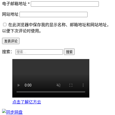
电子邮箱地址
*
网站地址
在此浏览器中保存我的显示名称、邮箱地址和网站地址，
以便下次评论时使用。
搜索：
点击了解亿方云