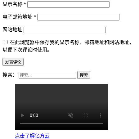
显示名称
*
电子邮箱地址
*
网站地址
在此浏览器中保存我的显示名称、邮箱地址和网站地址，
以便下次评论时使用。
搜索：
点击了解亿方云