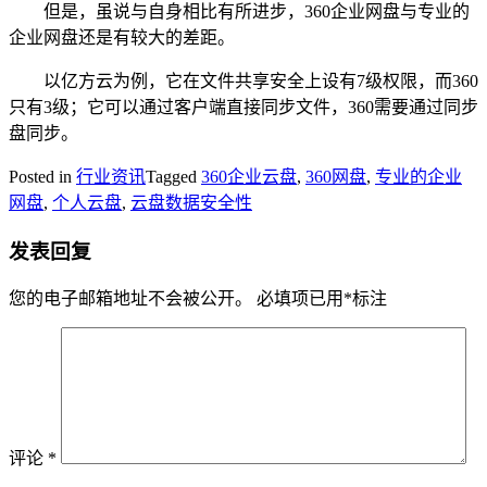
但是，虽说与自身相比有所进步，360企业网盘与专业的
企业网盘还是有较大的差距。
以亿方云为例，它在文件共享安全上设有7级权限，而360
只有3级；它可以通过客户端直接同步文件，360需要通过同步
盘同步。
Posted in
行业资讯
Tagged
360企业云盘
,
360网盘
,
专业的企业
网盘
,
个人云盘
,
云盘数据安全性
发表回复
您的电子邮箱地址不会被公开。
必填项已用
*
标注
评论
*