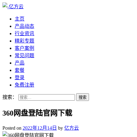
主页
产品动态
行业资讯
精彩专题
客户案例
常见问题
产品
套餐
登录
免费注册
搜索：
360网盘登陆官网下载
Posted on
2022年12月14日
by
亿方云