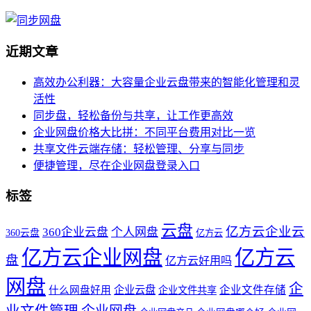
近期文章
高效办公利器：大容量企业云盘带来的智能化管理和灵
活性
同步盘，轻松备份与共享，让工作更高效
企业网盘价格大比拼：不同平台费用对比一览
共享文件云端存储：轻松管理、分享与同步
便捷管理，尽在企业网盘登录入口
标签
云盘
亿方云企业云
360企业云盘
个人网盘
360云盘
亿方云
亿方云企业网盘
亿方云
盘
亿方云好用吗
网盘
企
企业云盘
企业文件存储
什么网盘好用
企业文件共享