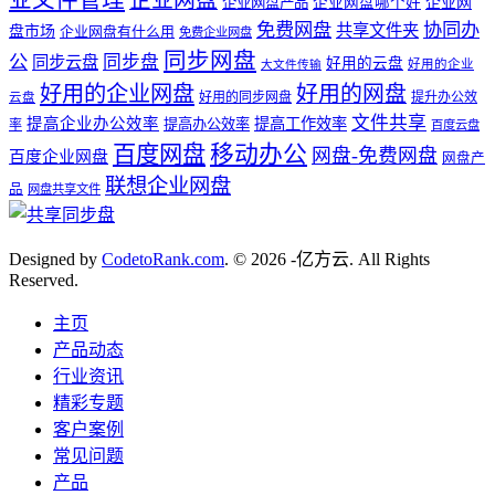
业文件管理
企业网盘
企业网盘产品
企业网盘哪个好
企业网
免费网盘
协同办
共享文件夹
盘市场
企业网盘有什么用
免费企业网盘
同步网盘
公
同步盘
同步云盘
好用的云盘
好用的企业
大文件传输
好用的企业网盘
好用的网盘
好用的同步网盘
提升办公效
云盘
文件共享
提高企业办公效率
提高工作效率
提高办公效率
率
百度云盘
百度网盘
移动办公
网盘-免费网盘
百度企业网盘
网盘产
联想企业网盘
品
网盘共享文件
Designed by
CodetoRank.com
. © 2026 -亿方云. All Rights
Reserved.
主页
产品动态
行业资讯
精彩专题
客户案例
常见问题
产品