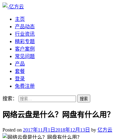
主页
产品动态
行业资讯
精彩专题
客户案例
常见问题
产品
套餐
登录
免费注册
搜索：
网络云盘是什么？网盘有什么用？
Posted on
2017年11月1日
2018年12月13日
by
亿方云