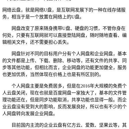
网络云盘，就是网络U盘，是互联网发展下的一种在线存储服
务，相当于是一个放置在网络上的U盘。
网盘改变了原来随身携带U盘、硬盘的习惯，不管你身在
何处，只要有互联网就可以直接登陆网盘，随时随地查看、编
辑相关文件，还不需要担心丢失。
网盘针对不同的目标用户分有个人网盘和企业网盘，基本
的文件都是上传、下载、删除、移动等，还有文件的共享、同
步等其他功能，但相比而言，企业网盘的功能更加健全，服务
也更加优质，当然体现在价格上也是有所区别的。
个人网盘主要是免费居多，但是在2016年大规模的免费个
人云盘关闭，现在也就是百度网盘一家独大了，基本的文件管
理功能还在，但是同步功能取消，共享功能也显得一般。而企
业云盘没有受到大的影响，反而发展良好，所以也有不少的个
人网盘转向发展企业网盘。
目前国内主流的企业云盘有亿方云、爱数、坚果云等，其