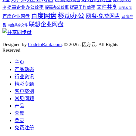
好用的同步网盘
提升办公效
云盘
文件共享
提高企业办公效率
提高工作效率
提高办公效率
率
百度云盘
百度网盘
移动办公
网盘-免费网盘
百度企业网盘
网盘产
联想企业网盘
品
网盘共享文件
Designed by
CodetoRank.com
. © 2026 -亿方云. All Rights
Reserved.
主页
产品动态
行业资讯
精彩专题
客户案例
常见问题
产品
套餐
登录
免费注册