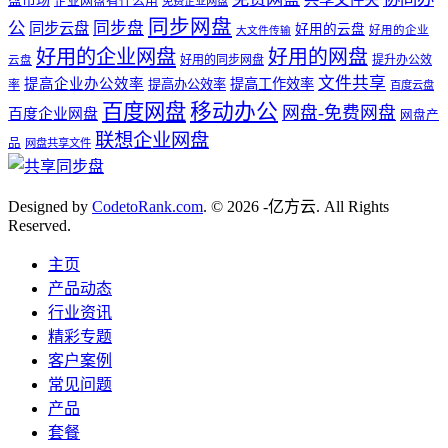
盘市场
企业网盘有什么用
免费企业网盘
同步网盘
公
同步盘
同步云盘
好用的云盘
好用的企业
大文件传输
好用的企业网盘
好用的网盘
好用的同步网盘
提升办公效
云盘
文件共享
提高企业办公效率
提高工作效率
提高办公效率
率
百度云盘
百度网盘
移动办公
网盘-免费网盘
百度企业网盘
网盘产
联想企业网盘
品
网盘共享文件
Designed by
CodetoRank.com
. © 2026 -亿方云. All Rights
Reserved.
主页
产品动态
行业资讯
精彩专题
客户案例
常见问题
产品
套餐