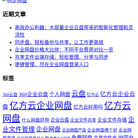
近期文章
高效办公利器：大容量企业云盘带来的智能化管理和灵
活性
同步盘，轻松备份与共享，让工作更高效
企业网盘价格大比拼：不同平台费用对比一览
共享文件云端存储：轻松管理、分享与同步
便捷管理，尽在企业网盘登录入口
标签
云盘
亿方云企业云
360企业云盘
个人网盘
360云盘
亿方云
亿方云企业网盘
亿方云
盘
亿方云好用吗
网盘
企
企业云盘
企业文件存储
什么网盘好用
企业文件共享
业文件管理
企业网盘
企业网盘产品
企业网盘哪个好
企业网
免费网盘
协同办
共享文件夹