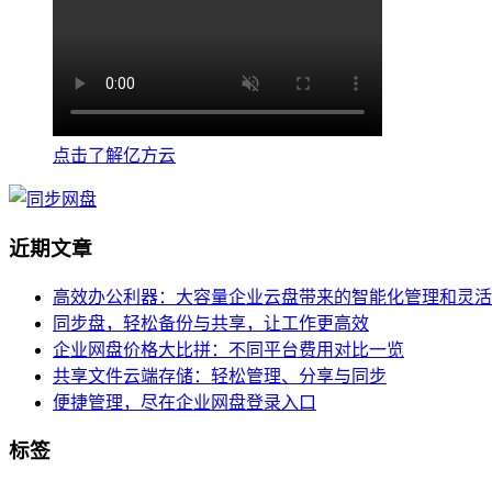
点击了解亿方云
近期文章
高效办公利器：大容量企业云盘带来的智能化管理和灵活
同步盘，轻松备份与共享，让工作更高效
企业网盘价格大比拼：不同平台费用对比一览
共享文件云端存储：轻松管理、分享与同步
便捷管理，尽在企业网盘登录入口
标签