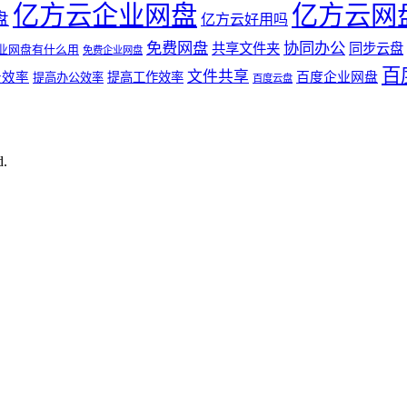
亿方云企业网盘
亿方云网
盘
亿方云好用吗
免费网盘
协同办公
共享文件夹
同步云盘
业网盘有什么用
免费企业网盘
百
文件共享
公效率
提高工作效率
百度企业网盘
提高办公效率
百度云盘
d.