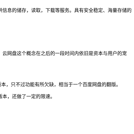
供信息的储存，读取，下载等服务。具有安全稳定、海量存储的
云网盘这个概念在之后的一段时间内依旧是资本与用户的宠
版本，只不过功能有所欠缺，相当于一个百度网盘的翻版。
版本，还做了一定的限速。