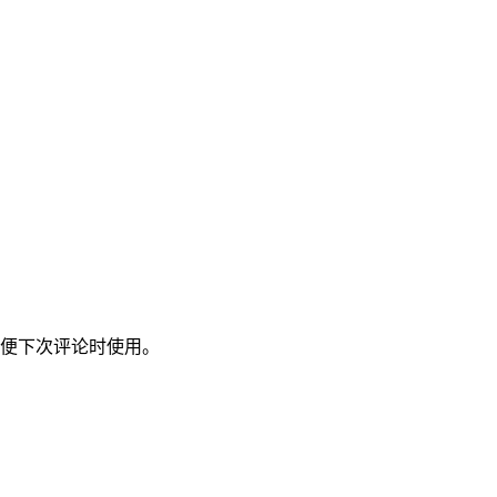
便下次评论时使用。