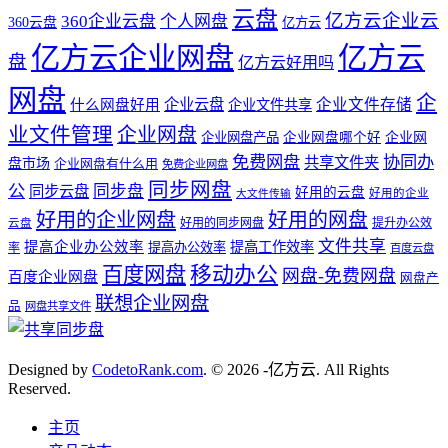
云盘
亿方云企业云
360企业云盘
个人网盘
360云盘
亿方云
亿方云企业网盘
亿方云
盘
亿方云好用吗
网盘
企
企业云盘
企业文件存储
什么网盘好用
企业文件共享
业文件管理
企业网盘
企业网盘产品
企业网盘哪个好
企业网
免费网盘
协同办
共享文件夹
盘市场
企业网盘有什么用
免费企业网盘
同步网盘
公
同步盘
同步云盘
好用的云盘
好用的企业
大文件传输
好用的企业网盘
好用的网盘
好用的同步网盘
提升办公效
云盘
文件共享
提高企业办公效率
提高工作效率
提高办公效率
率
百度云盘
百度网盘
移动办公
网盘-免费网盘
百度企业网盘
网盘产
联想企业网盘
品
网盘共享文件
Designed by
CodetoRank.com
. © 2026 -亿方云. All Rights
Reserved.
主页