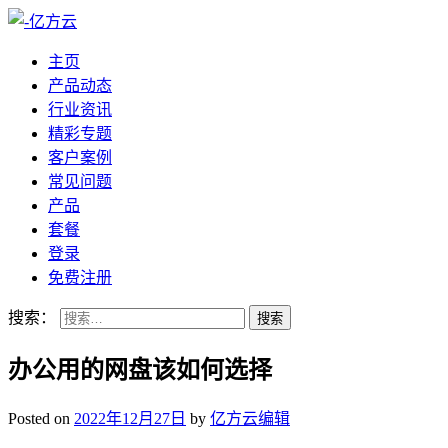
主页
产品动态
行业资讯
精彩专题
客户案例
常见问题
产品
套餐
登录
免费注册
搜索：
办公用的网盘该如何选择
Posted on
2022年12月27日
by
亿方云编辑