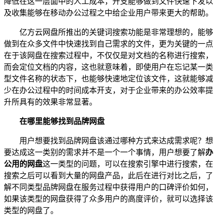
降低在这一层面中的人工成本，开支能够做到文件快速下发以
及收集能够在移动办公过程之中给企业用户带来更大的帮助。
亿方云网盘所推出的关键词搜索功能是非常理想的，能够
做到在众多文件中快速找到自己需求的文件，更为关键的一点
在于该网盘在搜索过程中，不仅仅是对文档的名称进行搜索，
而会定位文档的内容，这也就意味着，即使用户在忘记某一类
型文件名称的状态下，也能够快速地定位该文件，这就能够减
少在办公过程中的时间成本开支，对于企业带来的办公效率提
升所具有的效果非常显著。
在哪里能够找到品牌网盘
用户想要找到品牌网盘该通过哪种方式来达成需求呢？想
要达成这一类别的需求并不是一个一个事情，用户想要了解
办
公用的网盘
这一类型的问题，可以在搜索引擎中进行搜索，在
搜索之后可以看到大量的网盘产品，此后在进行对比之后，了
解不同类型品牌网盘在服务过程中获得用户的口碑评价如何，
如果该类型的网盘获得了众多用户的高度评价，就可以选择该
类型的网盘了。