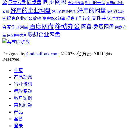
同步网盘
公
同步盘
同步云盘
好用的云盘
好用的企业
大文件传输
好用的企业网盘
好用的网盘
好用的同步网盘
提升办公效
云盘
文件共享
提高企业办公效率
提高工作效率
提高办公效率
率
百度云盘
百度网盘
移动办公
网盘-免费网盘
百度企业网盘
网盘产
联想企业网盘
品
网盘共享文件
Designed by
CodetoRank.com
. © 2026 -亿方云. All Rights
Reserved.
主页
产品动态
行业资讯
精彩专题
客户案例
常见问题
产品
套餐
登录