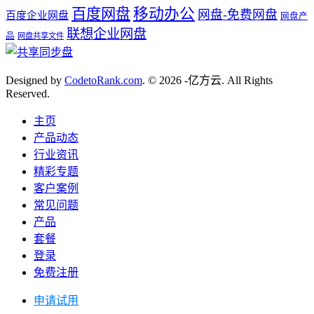
百度网盘
移动办公
网盘-免费网盘
百度企业网盘
网盘产
联想企业网盘
品
网盘共享文件
Designed by
CodetoRank.com
. © 2026 -亿方云. All Rights
Reserved.
主页
产品动态
行业资讯
精彩专题
客户案例
常见问题
产品
套餐
登录
免费注册
申请试用