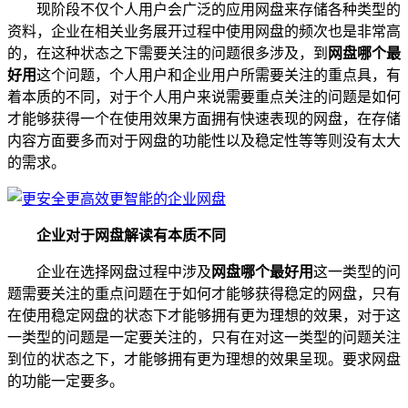
现阶段不仅个人用户会广泛的应用网盘来存储各种类型的
资料，企业在相关业务展开过程中使用网盘的频次也是非常高
的，在这种状态之下需要关注的问题很多涉及，到
网盘哪个最
好用
这个问题，个人用户和企业用户所需要关注的重点具，有
着本质的不同，对于个人用户来说需要重点关注的问题是如何
才能够获得一个在使用效果方面拥有快速表现的网盘，在存储
内容方面要多而对于网盘的功能性以及稳定性等等则没有太大
的需求。
企业对于网盘解读有本质不同
企业在选择网盘过程中涉及
网盘哪个最好用
这一类型的问
题需要关注的重点问题在于如何才能够获得稳定的网盘，只有
在使用稳定网盘的状态下才能够拥有更为理想的效果，对于这
一类型的问题是一定要关注的，只有在对这一类型的问题关注
到位的状态之下，才能够拥有更为理想的效果呈现。要求网盘
的功能一定要多。