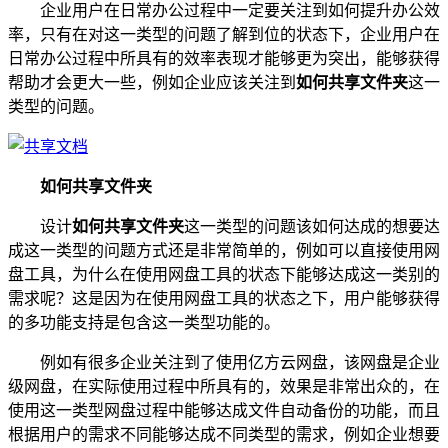
企业用户在日常办公过程中一定要关注到如何提升办公效
率，只有在对这一类型的问题了解到位的状态下，企业用户在
日常办公过程中所具有的效率表现才能够更为突出，能够获得
帮助才会更大一些，例如企业应该关注到
如何共享文件夹
这一
类型的问题。
如何共享文件夹
设计
如何共享文件夹
这一类型的问题该如何达成的想要达
成这一类型的问题方式还是非常简单的，例如可以直接使用网
盘工具，为什么在使用网盘工具的状态下能够达成这一类别的
需求呢？这是因为在使用网盘工具的状态之下，用户能够获得
的多功能支持是包含这一类型功能的。
例如有很多企业关注到了使用亿方云网盘，该网盘是企业
级网盘，在实际使用过程中所具有的，效果是非常出众的，在
使用这一类型网盘过程中能够达成文件自动备份的功能，而且
根据用户的需求不同能够达成不同类型的需求，例如企业想要