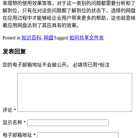
来理想的使用效果等等，对于这一类别的问题都需要分析和了
解到位，只有在对这些问题都了解到位的状态下，选择的网盘
在应用过程中才能够给企业用户带来更多的帮助，这也就意味
着应用网盘达到了其应具有的效果。
Posted in
知识百科
,
网盘
Tagged
如何共享文件夹
发表回复
您的电子邮箱地址不会被公开。
必填项已用
*
标注
评论
*
显示名称
*
电子邮箱地址
*