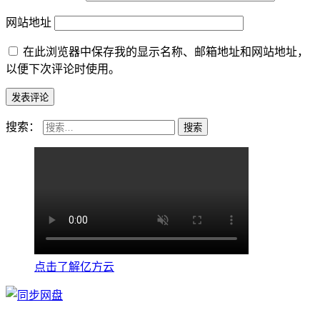
网站地址
在此浏览器中保存我的显示名称、邮箱地址和网站地址，
以便下次评论时使用。
搜索：
点击了解亿方云