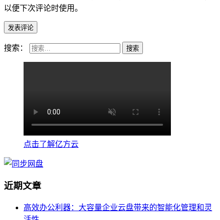
以便下次评论时使用。
搜索：
点击了解亿方云
近期文章
高效办公利器：大容量企业云盘带来的智能化管理和灵
活性