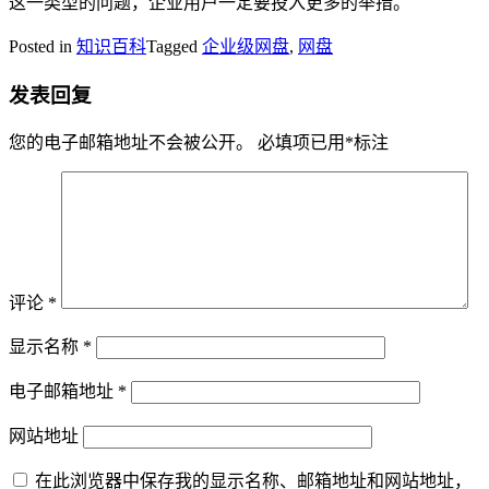
这一类型的问题，企业用户一定要投入更多的举措。
Posted in
知识百科
Tagged
企业级网盘
,
网盘
发表回复
您的电子邮箱地址不会被公开。
必填项已用
*
标注
评论
*
显示名称
*
电子邮箱地址
*
网站地址
在此浏览器中保存我的显示名称、邮箱地址和网站地址，