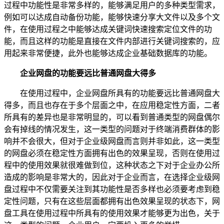
过程中功能性是非常多样的，能够满足用户的多种类型需求，
例如可以达成自动备份功能，能够快速分享大文件以及多个文
件，在使用过程之中能够达成关键词快速搜索定位文件的功
能，而且这样的功能是直接在文件内部进行关键词搜索的，应
用起来非常便捷，此外也能够达成企业基础数据库的功能。
企业网盘的功能要远比普通网盘大得多
在使用过程中，企业网盘所具有的功能要远比普通网盘大
得多，而且也存在于多个层面之中，在应用稳定性方面，二者
所具有的差异也是非常明显的，可以看到普通类型的网盘偶尔
会有掉线的情况发生，这一类型的问题对于终端消费群体的影
响并不会很大，但对于企业级网盘而言则并非如此，这一类型
的网盘必须在稳定性方面拥有出色的效果呈现，否则在使用过
程中的使用效果就很难做到位，这种状态之下对于企业办公所
造成的影响是非常大的，因此对于企业而言，在选择企业级网
盘过程中不仅需要关注到其功能性是否多样也必须要考虑到稳
定性问题，只有在这些层面都拥有出色效果呈现的状态下，网
盘工具在使用过程中所具有的使用效果才能够更为出色，关于