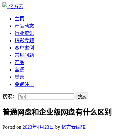
主页
产品动态
行业资讯
精彩专题
客户案例
常见问题
产品
套餐
登录
免费注册
搜索：
普通网盘和企业级网盘有什么区别
Posted on
2023年4月23日
by
亿方云编辑