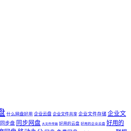
盘
企业文
企业云盘
企业文件存储
什么网盘好用
企业文件共享
同步网盘
好用的
同步盘
好用的云盘
好用的企业云盘
大文件传输