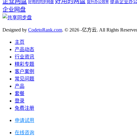
企业网盘
好用的网盘
提高企业办
好用的同步网盘
提升办公效率
企业网盘
Designed by
CodetoRank.com
. © 2026 -亿方云. All Rights Reserve
主页
产品动态
行业资讯
精彩专题
客户案例
常见问题
产品
套餐
登录
免费注册
申请试用
在线咨询