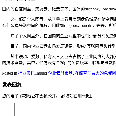
国内的百度网盘、天翼云、微云等等，国外的dropbox、on
这些都是个人网盘，从容量上看百度网盘仍然是存储空间最大
有什么疯狂送空间的阶段，因此如dropbox、onedrive
除了个人网盘外，在国内的企业网盘中也有少部分有免费
目前，国内企业云盘市场发展迅猛，形成“互联网巨头转型”、“
其中联想、爱数、亿方云三大巨头占据了企业网盘的大部分
的技术壁垒。其中，亿方云有个20g 的免费版本，联想与爱
Posted in
行业资讯
Tagged
企业云盘市场
,
存储空间最大的免费
发表回复
您的电子邮箱地址不会被公开。
必填项已用
*
标注