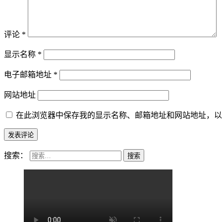
评论
*
显示名称
*
电子邮箱地址
*
网站地址
在此浏览器中保存我的显示名称、邮箱地址和网站地址，以
搜索：