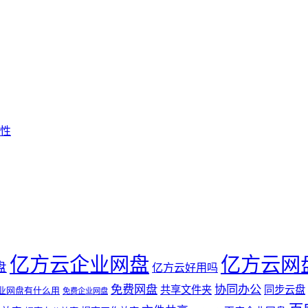
性
亿方云企业网盘
亿方云网
盘
亿方云好用吗
免费网盘
协同办公
共享文件夹
同步云盘
业网盘有什么用
免费企业网盘