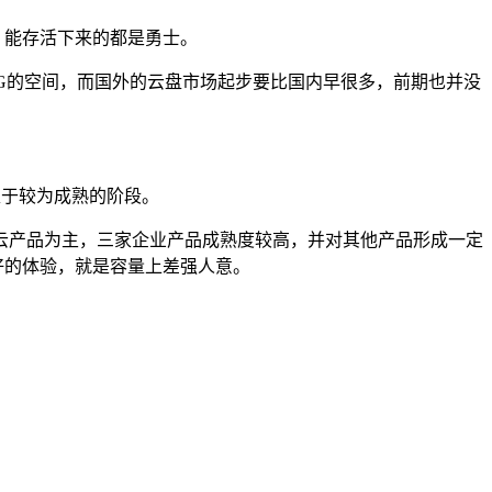
件，能存活下来的都是勇士。
G的空间，而国外的云盘市场起步要比国内早很多，前期也并没
处于较为成熟的阶段。
产品为主，三家企业产品成熟度较高，并对其他产品形成一定
好的体验，就是容量上差强人意。