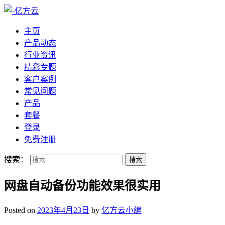
主页
产品动态
行业资讯
精彩专题
客户案例
常见问题
产品
套餐
登录
免费注册
搜索：
网盘自动备份功能效果很实用
Posted on
2023年4月23日
by
亿方云小编