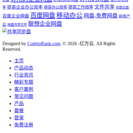
好用的同步网盘
提升办公效
云盘
文件共享
提高企业办公效率
提高工作效率
提高办公效率
率
百度云盘
百度网盘
移动办公
网盘-免费网盘
百度企业网盘
网盘产
联想企业网盘
品
网盘共享文件
Designed by
CodetoRank.com
. © 2026 -亿方云. All Rights
Reserved.
主页
产品动态
行业资讯
精彩专题
客户案例
常见问题
产品
套餐
登录
免费注册