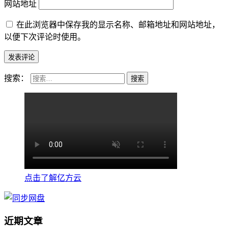
网站地址
在此浏览器中保存我的显示名称、邮箱地址和网站地址，
以便下次评论时使用。
搜索：
点击了解亿方云
近期文章