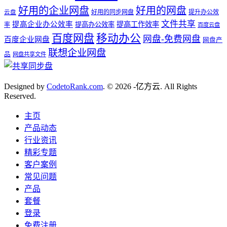
好用的企业网盘
好用的网盘
好用的同步网盘
提升办公效
云盘
文件共享
提高企业办公效率
提高工作效率
提高办公效率
率
百度云盘
百度网盘
移动办公
网盘-免费网盘
百度企业网盘
网盘产
联想企业网盘
品
网盘共享文件
Designed by
CodetoRank.com
. © 2026 -亿方云. All Rights
Reserved.
主页
产品动态
行业资讯
精彩专题
客户案例
常见问题
产品
套餐
登录
免费注册