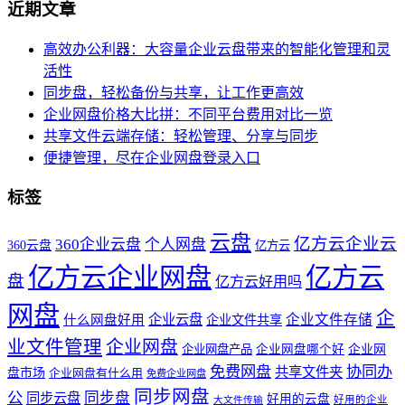
近期文章
高效办公利器：大容量企业云盘带来的智能化管理和灵
活性
同步盘，轻松备份与共享，让工作更高效
企业网盘价格大比拼：不同平台费用对比一览
共享文件云端存储：轻松管理、分享与同步
便捷管理，尽在企业网盘登录入口
标签
云盘
亿方云企业云
360企业云盘
个人网盘
360云盘
亿方云
亿方云企业网盘
亿方云
盘
亿方云好用吗
网盘
企
企业云盘
企业文件存储
什么网盘好用
企业文件共享
业文件管理
企业网盘
企业网盘产品
企业网盘哪个好
企业网
免费网盘
协同办
共享文件夹
盘市场
企业网盘有什么用
免费企业网盘
同步网盘
公
同步盘
同步云盘
好用的云盘
好用的企业
大文件传输