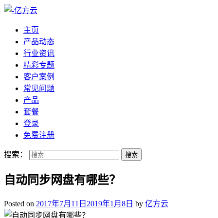
主页
产品动态
行业资讯
精彩专题
客户案例
常见问题
产品
套餐
登录
免费注册
搜索：
自动同步网盘有哪些？
Posted on
2017年7月11日
2019年1月8日
by
亿方云