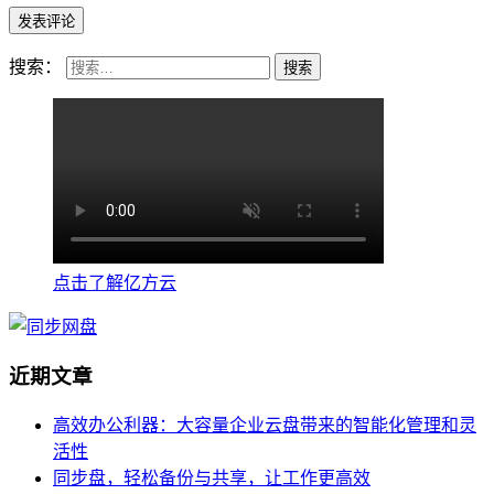
搜索：
点击了解亿方云
近期文章
高效办公利器：大容量企业云盘带来的智能化管理和灵
活性
同步盘，轻松备份与共享，让工作更高效