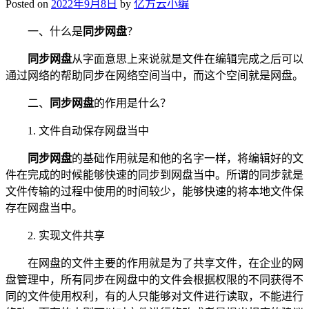
Posted on
2022年9月8日
by
亿方云小编
一、什么是
同步网盘
？
同步网盘
从字面意思上来说就是文件在编辑完成之后可以
通过网络的帮助同步在网络空间当中，而这个空间就是网盘。
二、
同步网盘
的作用是什么？
1. 文件自动保存网盘当中
同步网盘
的基础作用就是和他的名字一样，将编辑好的文
件在完成的时候能够快速的同步到网盘当中。所谓的同步就是
文件传输的过程中使用的时间较少，能够快速的将本地文件保
存在网盘当中。
2. 实现文件共享
在网盘的文件主要的作用就是为了共享文件，在企业的网
盘管理中，所有同步在网盘中的文件会根据权限的不同获得不
同的文件使用权利，有的人只能够对文件进行读取，不能进行