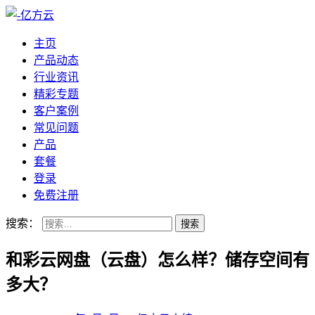
主页
产品动态
行业资讯
精彩专题
客户案例
常见问题
产品
套餐
登录
免费注册
搜索：
和彩云网盘（云盘）怎么样？储存空间有
多大？