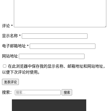
评论
*
显示名称
*
电子邮箱地址
*
网站地址
在此浏览器中保存我的显示名称、邮箱地址和网站地址，
以便下次评论时使用。
搜索：