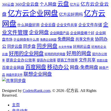
云盘
亿方云企业云
360企业云盘
个人网盘
360云盘
亿方云
亿方云企业网盘
亿方云
盘
亿方云好用吗
网盘
企
企业云盘
企业文件存储
什么网盘好用
企业文件共享
业文件管理
企业网盘
企业网盘产品
企业网盘哪个好
企业网
免费网盘
协同办
共享文件夹
盘市场
企业网盘有什么用
免费企业网盘
同步网盘
公
同步盘
同步云盘
好用的云盘
好用的企业
大文件传输
好用的企业网盘
好用的网盘
好用的同步网盘
提升办公效
云盘
文件共享
提高企业办公效率
提高工作效率
提高办公效率
率
百度云盘
百度网盘
移动办公
网盘-免费网盘
百度企业网盘
网盘产
联想企业网盘
品
网盘共享文件
Designed by
CodetoRank.com
. © 2026 -亿方云. All Rights
Reserved.
主页
产品动态