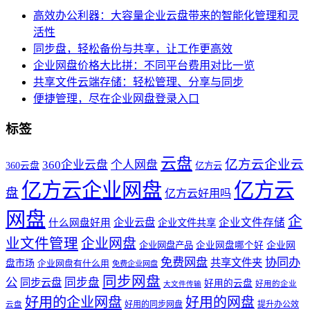
高效办公利器：大容量企业云盘带来的智能化管理和灵
活性
同步盘，轻松备份与共享，让工作更高效
企业网盘价格大比拼：不同平台费用对比一览
共享文件云端存储：轻松管理、分享与同步
便捷管理，尽在企业网盘登录入口
标签
云盘
亿方云企业云
360企业云盘
个人网盘
360云盘
亿方云
亿方云企业网盘
亿方云
盘
亿方云好用吗
网盘
企
企业云盘
企业文件存储
什么网盘好用
企业文件共享
业文件管理
企业网盘
企业网盘产品
企业网盘哪个好
企业网
免费网盘
协同办
共享文件夹
盘市场
企业网盘有什么用
免费企业网盘
同步网盘
公
同步盘
同步云盘
好用的云盘
好用的企业
大文件传输
好用的企业网盘
好用的网盘
好用的同步网盘
提升办公效
云盘