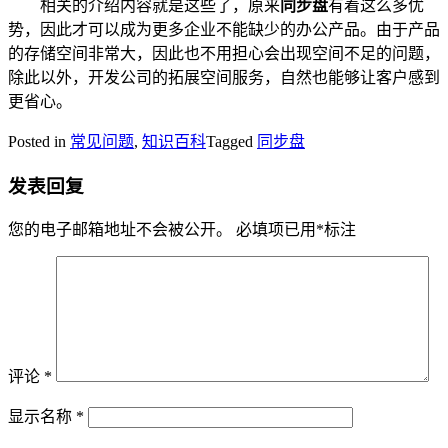
相关的介绍内容就是这些了，原来
同步盘
有着这么多优
势，因此才可以成为更多企业不能缺少的办公产品。由于产品
的存储空间非常大，因此也不用担心会出现空间不足的问题，
除此以外，开发公司的拓展空间服务，自然也能够让客户感到
更省心。
Posted in
常见问题
,
知识百科
Tagged
同步盘
发表回复
您的电子邮箱地址不会被公开。
必填项已用
*
标注
评论
*
显示名称
*