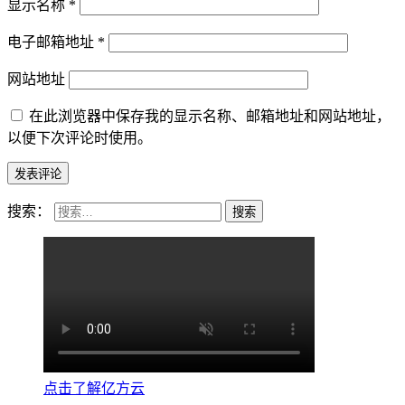
显示名称
*
电子邮箱地址
*
网站地址
在此浏览器中保存我的显示名称、邮箱地址和网站地址，
以便下次评论时使用。
搜索：
点击了解亿方云