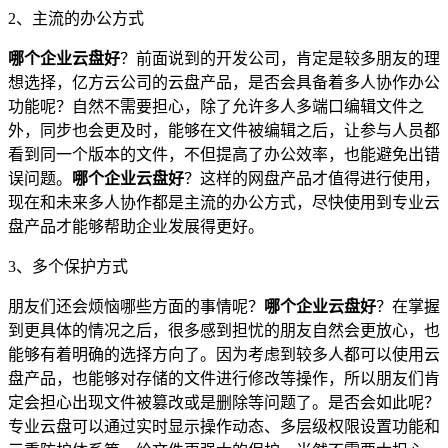
2、主流的办公方式
哪个企业云盘好
？前面说到的开发公司，肯定是较多朋友的理
想选择，亿方云公司的云盘产品，是否会具备着多人协作办公
功能呢？自然不需要担心，除了允许多人多端口编辑文件之
外，同步也会更及时，能够在文件被编辑之后，让参与人员都
看到同一个版本的文件，不但提高了办公效率，也能避免出错
误问题。
哪个企业云盘好
？这样的网盘产品才值得进行使用，
现在和未来多人协作都是主流的办公方式，尽快使用到专业云
盘产品才能够帮助企业发展得更好。
3、多个保护方式
朋友们还会烦恼哪些方面的事情呢？
哪个企业云盘好
？在掌握
到更具体的情况之后，很多感到担忧的朋友自然会更放心，也
能够有着明确的选择方向了。因为考虑到较多人都可以使用云
盘产品，也能够对存储的文件进行修改等操作，所以朋友们肯
定会担心出现文件被篡改或是删除等问题了。是否会如此呢？
专业云盘可以通过实时显示操作动态、多层级权限设置功能和