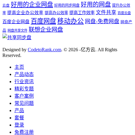
好用的企业网盘
好用的网盘
好用的同步网盘
提升办公效
云盘
文件共享
提高企业办公效率
提高工作效率
提高办公效率
率
百度云盘
百度网盘
移动办公
网盘-免费网盘
百度企业网盘
网盘产
联想企业网盘
品
网盘共享文件
Designed by
CodetoRank.com
. © 2026 -亿方云. All Rights
Reserved.
主页
产品动态
行业资讯
精彩专题
客户案例
常见问题
产品
套餐
登录
免费注册