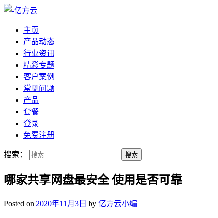
主页
产品动态
行业资讯
精彩专题
客户案例
常见问题
产品
套餐
登录
免费注册
搜索：
哪家共享网盘最安全 使用是否可靠
Posted on
2020年11月3日
by
亿方云小编