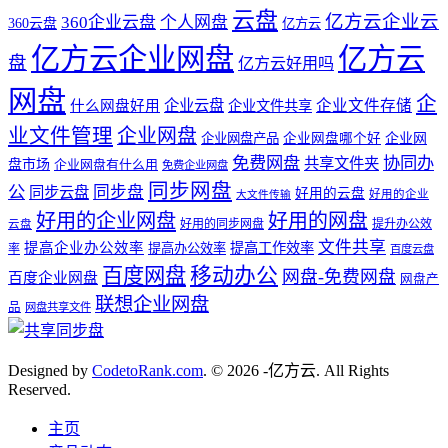
云盘
亿方云企业云
360企业云盘
个人网盘
360云盘
亿方云
亿方云企业网盘
亿方云
盘
亿方云好用吗
网盘
企
企业云盘
企业文件存储
什么网盘好用
企业文件共享
业文件管理
企业网盘
企业网盘产品
企业网盘哪个好
企业网
免费网盘
协同办
共享文件夹
盘市场
企业网盘有什么用
免费企业网盘
同步网盘
公
同步盘
同步云盘
好用的云盘
好用的企业
大文件传输
好用的企业网盘
好用的网盘
好用的同步网盘
提升办公效
云盘
文件共享
提高企业办公效率
提高工作效率
提高办公效率
率
百度云盘
百度网盘
移动办公
网盘-免费网盘
百度企业网盘
网盘产
联想企业网盘
品
网盘共享文件
Designed by
CodetoRank.com
. © 2026 -亿方云. All Rights
Reserved.
主页