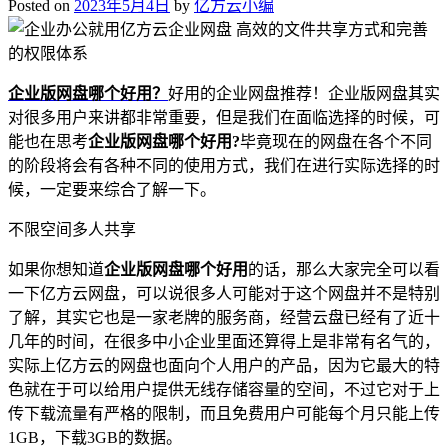
Posted on
2023年5月4日
by
亿方云小编
企业版网盘哪个好用？
好用的企业网盘推荐！企业版网盘其实
对很多用户来讲都非常重要，但是我们在面临选择的时候，可
能也在思考
企业版网盘哪个好用?
毕竟现在的网盘在各个不同
的阶段将会有各种不同的使用方式，我们在进行实际选择的时
候，一定要来综合了解一下。
不限空间多人共享
如果你想知道
企业版网盘哪个好用
的话，那么大家完全可以看
一下亿方云网盘，可以说很多人可能对于这个网盘并不是特别
了解，其实它也是一家老牌的服务商，经营云盘已经有了近十
几年的时间，在很多中小企业里面还算得上是非常有名气的，
实际上亿方云的网盘也面向个人用户的产品，因为它最大的特
色就在于可以给用户提供无线存储容量的空间，不过它对于上
传下载流量有严格的限制，而且免费用户可能每个月只能上传
1GB，下载3GB的数据。