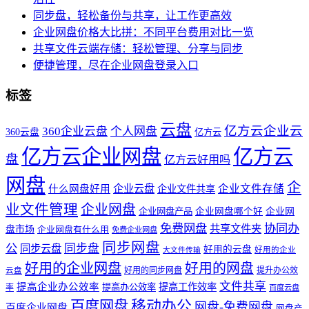
同步盘，轻松备份与共享，让工作更高效
企业网盘价格大比拼：不同平台费用对比一览
共享文件云端存储：轻松管理、分享与同步
便捷管理，尽在企业网盘登录入口
标签
云盘
亿方云企业云
360企业云盘
个人网盘
360云盘
亿方云
亿方云企业网盘
亿方云
盘
亿方云好用吗
网盘
企
企业云盘
企业文件存储
什么网盘好用
企业文件共享
业文件管理
企业网盘
企业网盘产品
企业网盘哪个好
企业网
免费网盘
协同办
共享文件夹
盘市场
企业网盘有什么用
免费企业网盘
同步网盘
公
同步盘
同步云盘
好用的云盘
好用的企业
大文件传输
好用的企业网盘
好用的网盘
好用的同步网盘
提升办公效
云盘
文件共享
提高企业办公效率
提高工作效率
提高办公效率
率
百度云盘
百度网盘
移动办公
网盘-免费网盘
百度企业网盘
网盘产