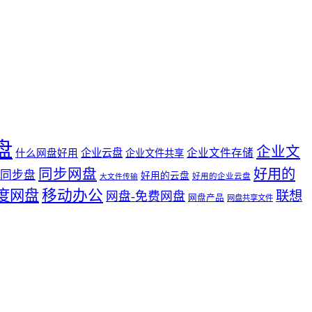
盘
企业文
企业云盘
企业文件存储
什么网盘好用
企业文件共享
同步网盘
好用的
同步盘
好用的云盘
好用的企业云盘
大文件传输
度网盘
移动办公
联想
网盘-免费网盘
网盘产品
网盘共享文件