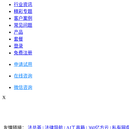
行业资讯
精彩专题
客户案例
常见问题
产品
套餐
登录
免费注册
申请试用
在线咨询
微信咨询
X
友情链接：
法总荟 |
法律导航 |
AI工具箱 |
360亿方云 |
私有网盘