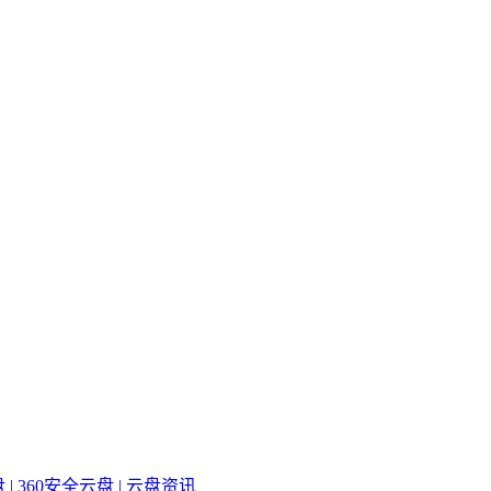
 |
360安全云盘 |
云盘资讯