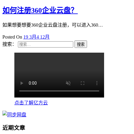
如何注册360企业云盘？
如果想要想要360企业云盘注册，可以进入360…
Posted On
19 3月
4 12月
搜索：
点击了解亿方云
近期文章