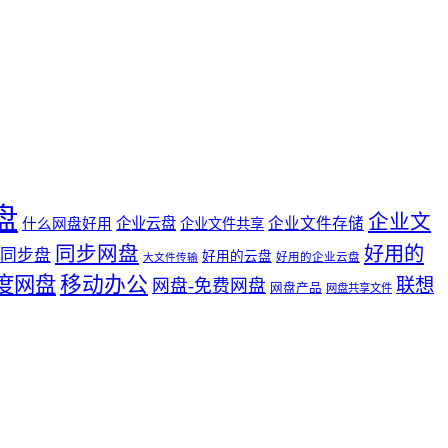
盘
企业文
企业云盘
企业文件存储
什么网盘好用
企业文件共享
同步网盘
好用的
同步盘
好用的云盘
好用的企业云盘
大文件传输
度网盘
移动办公
联想
网盘-免费网盘
网盘产品
网盘共享文件