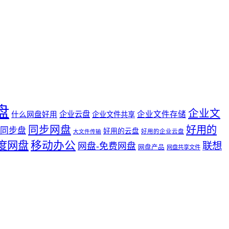
盘
企业文
企业云盘
企业文件存储
什么网盘好用
企业文件共享
同步网盘
好用的
同步盘
好用的云盘
好用的企业云盘
大文件传输
度网盘
移动办公
联想
网盘-免费网盘
网盘产品
网盘共享文件