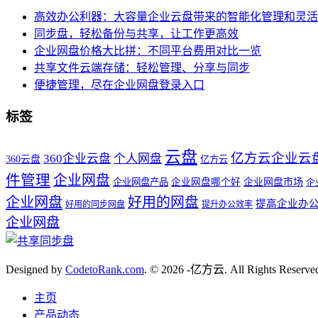
高效办公利器：大容量企业云盘带来的智能化管理和灵活
同步盘，轻松备份与共享，让工作更高效
企业网盘价格大比拼：不同平台费用对比一览
共享文件云端存储：轻松管理、分享与同步
便捷管理，尽在企业网盘登录入口
标签
云盘
亿方云企业云
360企业云盘
个人网盘
360云盘
亿方云
件管理
企业网盘
企业网盘产品
企业网盘哪个好
企业网盘市场
企
企业网盘
好用的网盘
提高企业办
好用的同步网盘
提升办公效率
企业网盘
Designed by
CodetoRank.com
. © 2026 -亿方云. All Rights Reserve
主页
产品动态