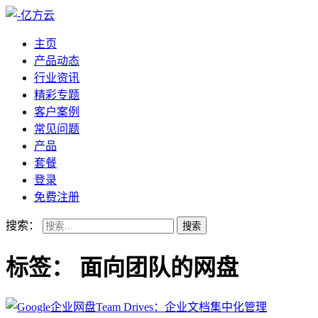
主页
产品动态
行业资讯
精彩专题
客户案例
常见问题
产品
套餐
登录
免费注册
搜索：
标签：
面向团队的网盘