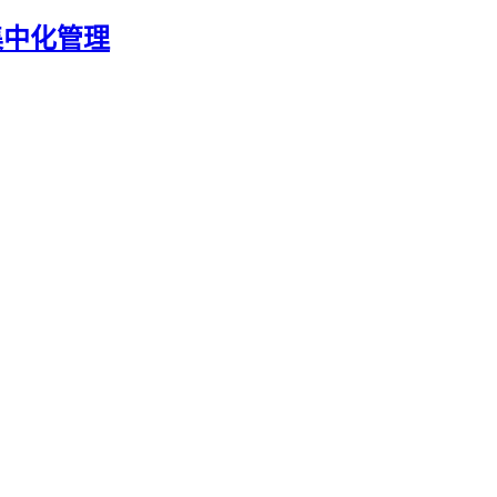
档集中化管理