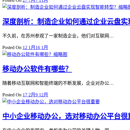
Posted On
27 7月
7 11月
深度剖析：制造企业如何通过企业云盘实
不久前，在苏州参观了一家制造企业，他们对互联网…
Posted On
12 1月
16 1月
移动办公软件有哪些？
随着移动互联网和智能终端的不断发展，企业对办公…
Posted On
17 2月
9 12月
中小企业移动办公，选对移动办公平台很