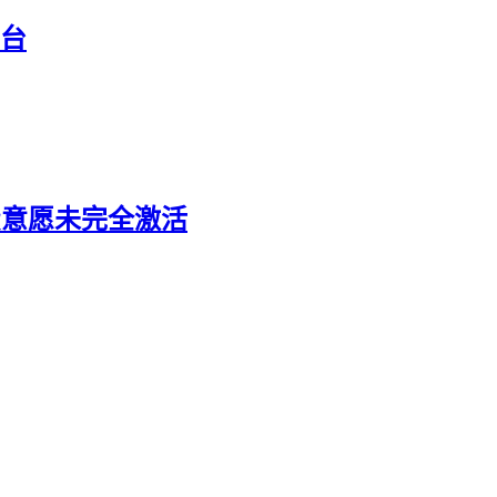
平台
付费意愿未完全激活