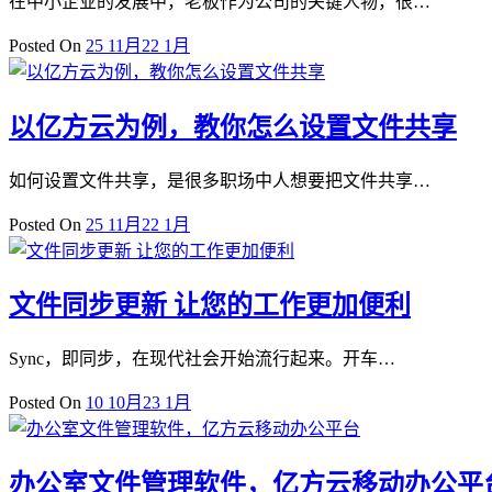
在中小企业的发展中，老板作为公司的关键人物，很…
Posted On
25 11月
22 1月
以亿方云为例，教你怎么设置文件共享
如何设置文件共享，是很多职场中人想要把文件共享…
Posted On
25 11月
22 1月
文件同步更新 让您的工作更加便利
Sync，即同步，在现代社会开始流行起来。开车…
Posted On
10 10月
23 1月
办公室文件管理软件，亿方云移动办公平