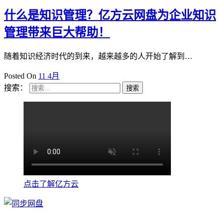
什么是知识管理？亿方云网盘为企业知识
管理带来巨大帮助！
随着知识经济时代的到来，越来越多的人开始了解到…
Posted On
11 4月
搜索：
点击了解亿方云