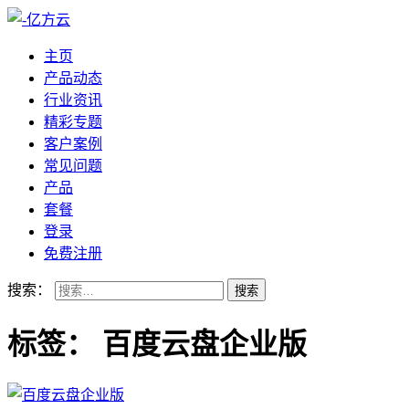
主页
产品动态
行业资讯
精彩专题
客户案例
常见问题
产品
套餐
登录
免费注册
搜索：
标签：
百度云盘企业版