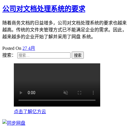
公司对文档处理系统的要求
随着商务文档的日益增多，公司对文档处理系统的要求也越来
越高。传统的文件夹管理方式已不能满足企业的需求。因此，
越来越多的企业开始了解并采用了网盘 系统。
Posted On
27 4月
搜索：
点击了解亿方云