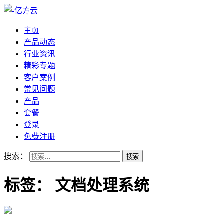
主页
产品动态
行业资讯
精彩专题
客户案例
常见问题
产品
套餐
登录
免费注册
搜索：
标签：
文档处理系统