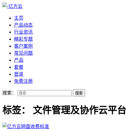
主页
产品动态
行业资讯
精彩专题
客户案例
常见问题
产品
套餐
登录
免费注册
搜索：
标签：
文件管理及协作云平台