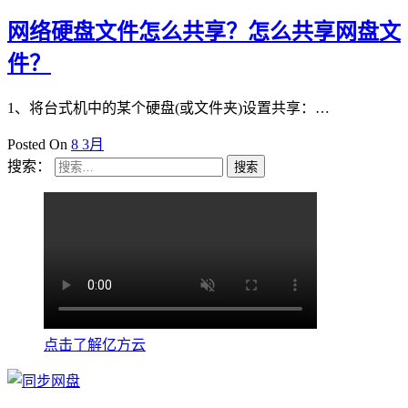
网络硬盘文件怎么共享？怎么共享网盘文
件？
1、将台式机中的某个硬盘(或文件夹)设置共享：…
Posted On
8 3月
搜索：
点击了解亿方云