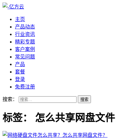
主页
产品动态
行业资讯
精彩专题
客户案例
常见问题
产品
套餐
登录
免费注册
搜索：
标签：
怎么共享网盘文件