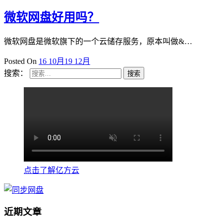
微软网盘好用吗？
微软网盘是微软旗下的一个云储存服务，原本叫做&…
Posted On
16 10月
19 12月
搜索：
点击了解亿方云
近期文章