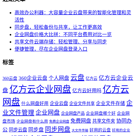
高效办公利器：大容量企业云盘带来的智能化管理和灵
活性
同步盘，轻松备份与共享，让工作更高效
企业网盘价格大比拼：不同平台费用对比一览
共享文件云端存储：轻松管理、分享与同步
便捷管理，尽在企业网盘登录入口
标签
云盘
亿方云企业云
360企业云盘
个人网盘
360云盘
亿方云
亿方云企业网盘
亿方云
盘
亿方云好用吗
网盘
企
企业云盘
企业文件存储
什么网盘好用
企业文件共享
业文件管理
企业网盘
企业网盘产品
企业网盘哪个好
企业网
免费网盘
协同办
共享文件夹
盘市场
企业网盘有什么用
免费企业网盘
同步网盘
公
同步盘
同步云盘
好用的云盘
好用的企业
大文件传输