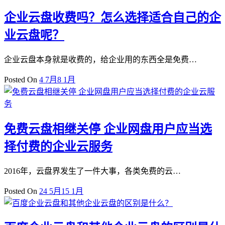
企业云盘收费吗？怎么选择适合自己的企
业云盘呢？
企业云盘本身就是收费的，给企业用的东西全是免费…
Posted On
4 7月
8 1月
免费云盘相继关停 企业网盘用户应当选
择付费的企业云服务
2016年，云盘界发生了一件大事，各类免费的云…
Posted On
24 5月
15 1月