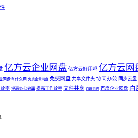
性
亿方云企业网盘
亿方云网
盘
亿方云好用吗
免费网盘
协同办公
共享文件夹
同步云盘
业网盘有什么用
免费企业网盘
百
文件共享
公效率
提高工作效率
百度企业网盘
提高办公效率
百度云盘
d.