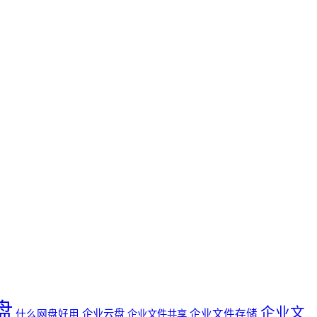
盘
企业文
企业云盘
企业文件存储
什么网盘好用
企业文件共享