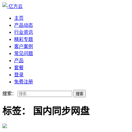
主页
产品动态
行业资讯
精彩专题
客户案例
常见问题
产品
套餐
登录
免费注册
搜索：
标签：
国内同步网盘