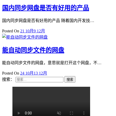
​国内同步网盘是否有好用的产品
​国内同步网盘是否有好用的产品 随着国内开发技…
Posted On
21 10月
9 12月
能自动同步文件的网盘
能自动同步文件的网盘，意思就是打开这个网盘，不…
Posted On
24 10月
13 12月
搜索：