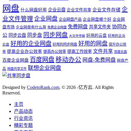
网盘
企
企业云盘
企业文件存储
什么网盘好用
企业文件共享
业文件管理
企业网盘
企业网盘产品
企业网盘哪个好
企业网
免费网盘
协同办
共享文件夹
盘市场
企业网盘有什么用
免费企业网盘
同步网盘
公
同步盘
同步云盘
好用的云盘
好用的企业
大文件传输
好用的企业网盘
好用的网盘
好用的同步网盘
提升办公效
云盘
文件共享
提高企业办公效率
提高工作效率
提高办公效率
率
百度云盘
百度网盘
移动办公
网盘-免费网盘
百度企业网盘
网盘产
联想企业网盘
品
网盘共享文件
Designed by
CodetoRank.com
. © 2026 -亿方云. All Rights
Reserved.
主页
产品动态
行业资讯
精彩专题