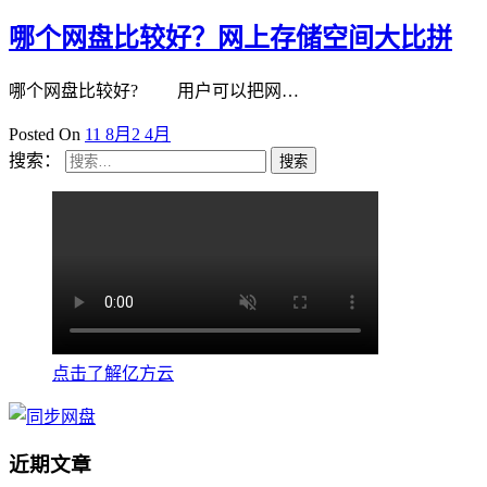
哪个网盘比较好？网上存储空间大比拼
哪个网盘比较好? 用户可以把网…
Posted On
11 8月
2 4月
搜索：
点击了解亿方云
近期文章