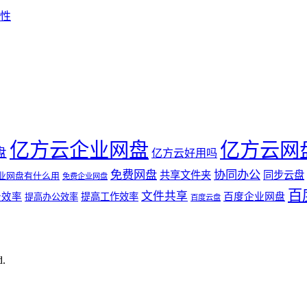
性
亿方云企业网盘
亿方云网
盘
亿方云好用吗
免费网盘
协同办公
共享文件夹
同步云盘
业网盘有什么用
免费企业网盘
百
文件共享
公效率
提高工作效率
百度企业网盘
提高办公效率
百度云盘
d.