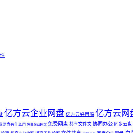
性
亿方云企业网盘
亿方云网
盘
亿方云好用吗
免费网盘
协同办公
共享文件夹
同步云盘
业网盘有什么用
免费企业网盘
百