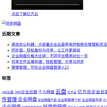
点击了解亿方云
近期文章
高效办公利器：大容量企业云盘带来的智能化管理和灵活
同步盘，轻松备份与共享，让工作更高效
企业网盘价格大比拼：不同平台费用对比一览
共享文件云端存储：轻松管理、分享与同步
便捷管理，尽在企业网盘登录入口
标签
云盘
亿方云企业云
360企业云盘
个人网盘
360云盘
亿方云
件管理
企业网盘
企业网盘产品
企业网盘哪个好
企业网盘市场
企
企业网盘
好用的网盘