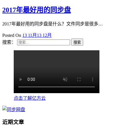
2017年最好用的同步盘
2017年最好用的同步盘是什么？文件同步是很多…
Posted On
13 11月
13 12月
搜索：
点击了解亿方云
近期文章