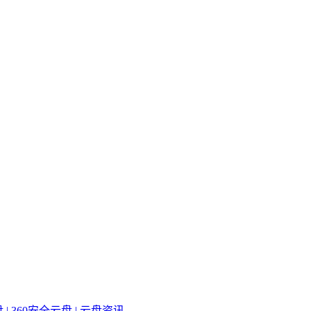
 |
360安全云盘 |
云盘资讯