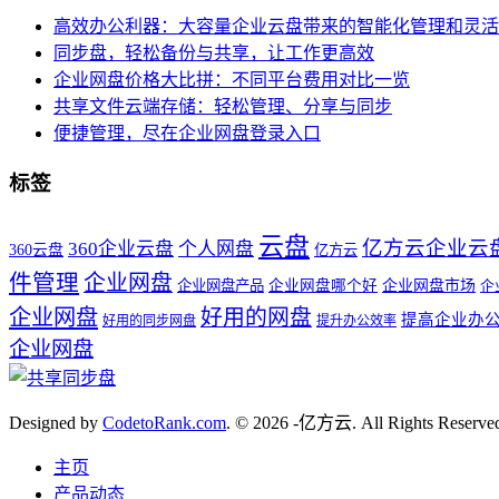
高效办公利器：大容量企业云盘带来的智能化管理和灵活
同步盘，轻松备份与共享，让工作更高效
企业网盘价格大比拼：不同平台费用对比一览
共享文件云端存储：轻松管理、分享与同步
便捷管理，尽在企业网盘登录入口
标签
云盘
亿方云企业云
360企业云盘
个人网盘
360云盘
亿方云
件管理
企业网盘
企业网盘产品
企业网盘哪个好
企业网盘市场
企
企业网盘
好用的网盘
提高企业办
好用的同步网盘
提升办公效率
企业网盘
Designed by
CodetoRank.com
. © 2026 -亿方云. All Rights Reserve
主页
产品动态