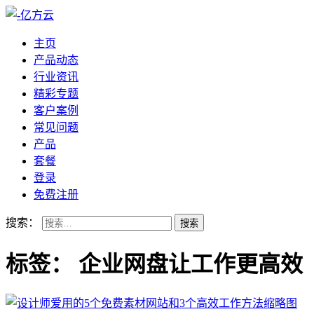
主页
产品动态
行业资讯
精彩专题
客户案例
常见问题
产品
套餐
登录
免费注册
搜索：
标签：
企业网盘让工作更高效