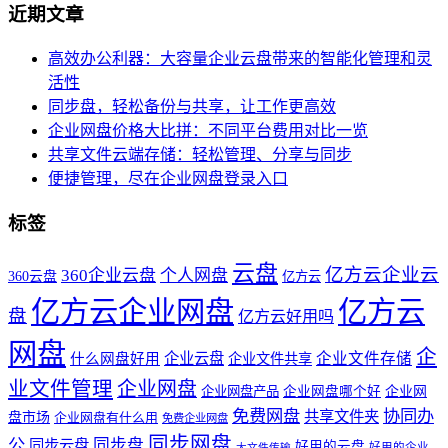
近期文章
高效办公利器：大容量企业云盘带来的智能化管理和灵
活性
同步盘，轻松备份与共享，让工作更高效
企业网盘价格大比拼：不同平台费用对比一览
共享文件云端存储：轻松管理、分享与同步
便捷管理，尽在企业网盘登录入口
标签
云盘
亿方云企业云
360企业云盘
个人网盘
360云盘
亿方云
亿方云企业网盘
亿方云
盘
亿方云好用吗
网盘
企
企业云盘
企业文件存储
什么网盘好用
企业文件共享
业文件管理
企业网盘
企业网盘产品
企业网盘哪个好
企业网
免费网盘
协同办
共享文件夹
盘市场
企业网盘有什么用
免费企业网盘
同步网盘
公
同步盘
同步云盘
好用的云盘
好用的企业
大文件传输