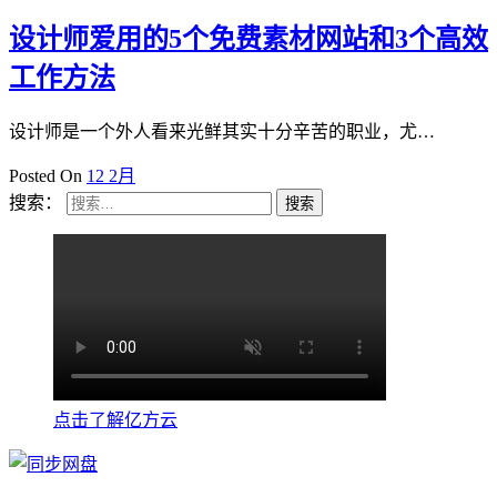
设计师爱用的5个免费素材网站和3个高效
工作方法
设计师是一个外人看来光鲜其实十分辛苦的职业，尤…
Posted On
12 2月
搜索：
点击了解亿方云