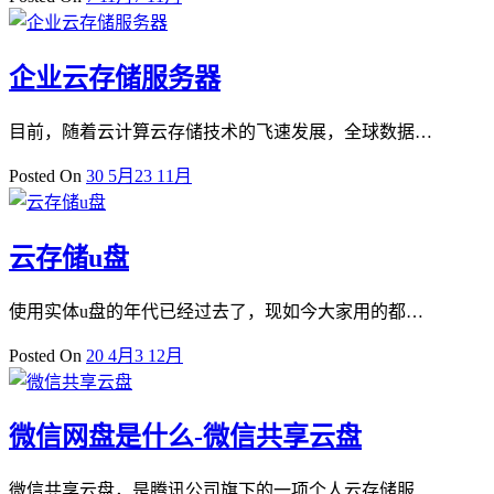
企业云存储服务器
目前，随着云计算云存储技术的飞速发展，全球数据…
Posted On
30 5月
23 11月
云存储u盘
使用实体u盘的年代已经过去了，现如今大家用的都…
Posted On
20 4月
3 12月
微信网盘是什么-微信共享云盘
微信共享云盘，是腾讯公司旗下的一项个人云存储服…