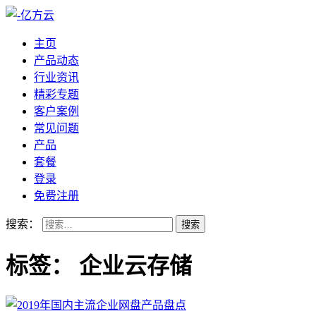
主页
产品动态
行业资讯
精彩专题
客户案例
常见问题
产品
套餐
登录
免费注册
搜索：
标签：
企业云存储