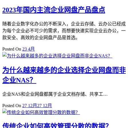
2023年国内主流企业网盘产品盘点
随着企业数字化办公的不断深入，企业云存储、云办公已经成
为每个企业必不可少的需求，而想要快速实现企业云办公，一
款安全、高效的企业网盘产品是首选。
Posted On
23 4月
为什么越来越多的企业选择企业网盘而非
企业NAS？
企业NAS和企业网盘都属于企业文档存储、共享工…
Posted On
27 12月
27 12月
传统企业如何高效管理分散的数据？