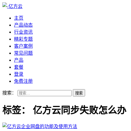
主页
产品动态
行业资讯
精彩专题
客户案例
常见问题
产品
套餐
登录
免费注册
搜索：
标签：
亿方云同步失败怎么办