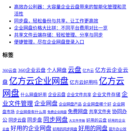
高效办公利器：大容量企业云盘带来的智能化管理和灵
活性
同步盘，轻松备份与共享，让工作更高效
企业网盘价格大比拼：不同平台费用对比一览
共享文件云端存储：轻松管理、分享与同步
便捷管理，尽在企业网盘登录入口
标签
云盘
亿方云企业云
360企业云盘
个人网盘
360云盘
亿方云
亿方云企业网盘
亿方云
盘
亿方云好用吗
网盘
企
企业云盘
企业文件存储
什么网盘好用
企业文件共享
业文件管理
企业网盘
企业网盘产品
企业网盘哪个好
企业网
免费网盘
协同办
共享文件夹
盘市场
企业网盘有什么用
免费企业网盘
同步网盘
公
同步盘
同步云盘
好用的云盘
好用的企业
大文件传输
好用的企业网盘
好用的网盘
好用的同步网盘
提升办公效
云盘