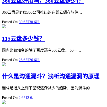
360云盘好用吗，360云盘多少t？
360云盘是奇虎360公司推出的在线云储存软件…
Posted On
30 6月
30 6月
115云盘多少钱？
国内比较知名的除了百度还有360云盘。 50一…
Posted On
26 6月
26 6月
什么是沟通漏斗？浅析沟通漏洞的原理
漏斗是指从上到下呈现逐渐减少的趋势，因为漏斗的…
Posted On
2 6月
2 6月