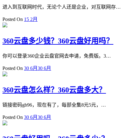
进入到互联网时代，无论个人还是企业，对互联网存…
Posted On
15 2月
360云盘多少钱？360云盘好用吗？
你可以登录360企业云盘官网去申请，免费版。3…
Posted On
30 6月
30 6月
360云盘怎么样？360云盘多大？
链接密码gb96，现在有了，每部全集8元5元，…
Posted On
30 6月
30 6月