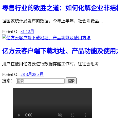
零售行业的致胜之道：如何化解企业非结
据国家统计局发布的数据，今年上半年，社会消费品…
Posted On
31 12月
亿方云客户端下载地址、产品功能及使用
用户在使用亿方云进行数据存储工作时，往往会思考…
Posted On
28 3月
28 3月
搜索：