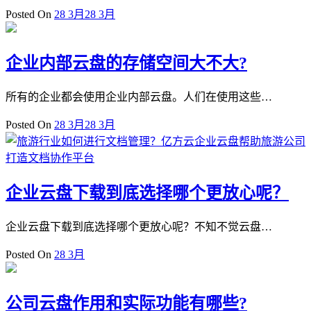
Posted On
28 3月
28 3月
企业内部云盘的存储空间大不大?
所有的企业都会使用企业内部云盘。人们在使用这些…
Posted On
28 3月
28 3月
企业云盘下载到底选择哪个更放心呢？
企业云盘下载到底选择哪个更放心呢？不知不觉云盘…
Posted On
28 3月
公司云盘作用和实际功能有哪些?