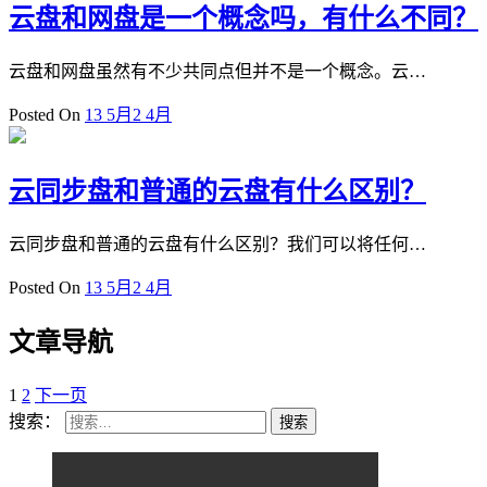
云盘和网盘是一个概念吗，有什么不同？
云盘和网盘虽然有不少共同点但并不是一个概念。云…
Posted On
13 5月
2 4月
云同步盘和普通的云盘有什么区别？
云同步盘和普通的云盘有什么区别？我们可以将任何…
Posted On
13 5月
2 4月
文章导航
1
2
下一页
搜索：