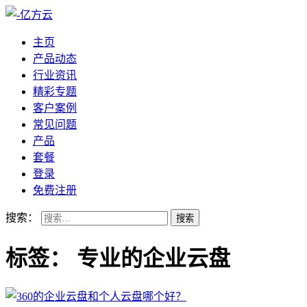
主页
产品动态
行业资讯
精彩专题
客户案例
常见问题
产品
套餐
登录
免费注册
搜索：
标签：
专业的企业云盘